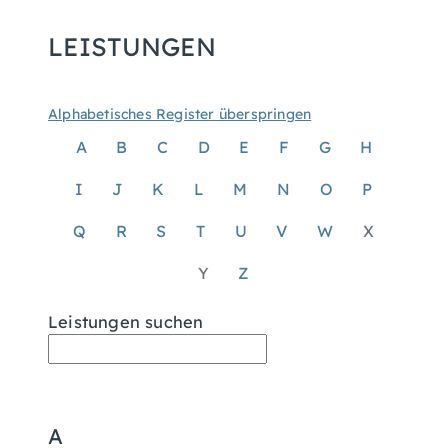
LEISTUNGEN
Alphabetisches Register überspringen
A
B
C
D
E
F
G
H
I
J
K
L
M
N
O
P
Q
R
S
T
U
V
W
X
Y
Z
Leistungen suchen
A