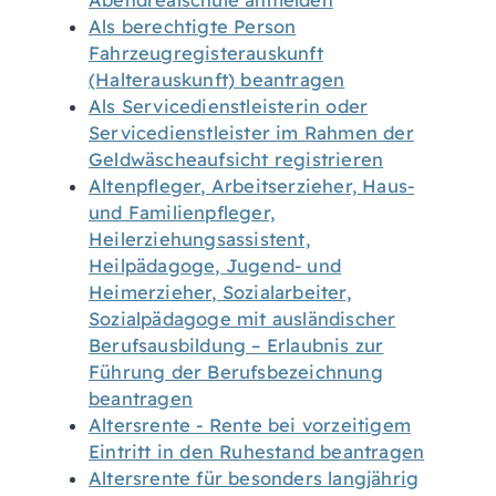
Abendrealschule anmelden
Als berechtigte Person
Fahrzeugregisterauskunft
(Halterauskunft) beantragen
Als Servicedienstleisterin oder
Servicedienstleister im Rahmen der
Geldwäscheaufsicht registrieren
Altenpfleger, Arbeitserzieher, Haus-
und Familienpfleger,
Heilerziehungsassistent,
Heilpädagoge, Jugend- und
Heimerzieher, Sozialarbeiter,
Sozialpädagoge mit ausländischer
Berufsausbildung – Erlaubnis zur
Führung der Berufsbezeichnung
beantragen
Altersrente - Rente bei vorzeitigem
Eintritt in den Ruhestand beantragen
Altersrente für besonders langjährig