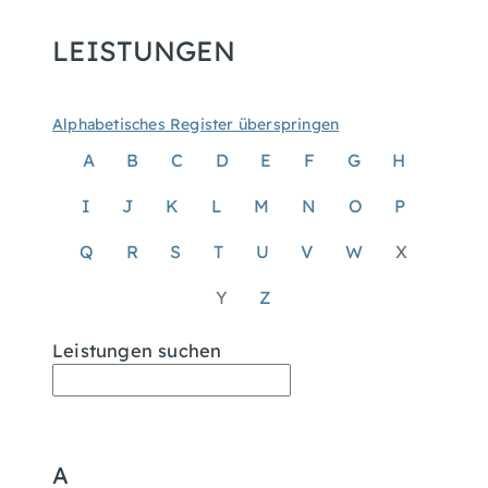
LEISTUNGEN
Alphabetisches Register überspringen
A
B
C
D
E
F
G
H
I
J
K
L
M
N
O
P
Q
R
S
T
U
V
W
X
Y
Z
Leistungen suchen
A