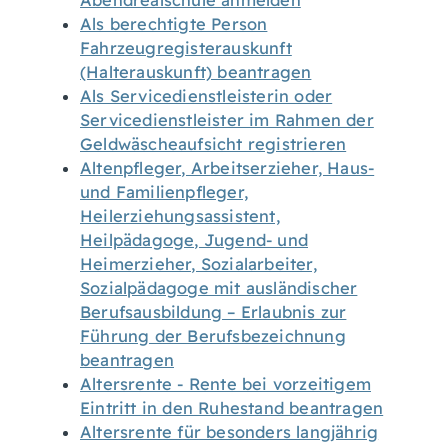
Abendrealschule anmelden
Als berechtigte Person
Fahrzeugregisterauskunft
(Halterauskunft) beantragen
Als Servicedienstleisterin oder
Servicedienstleister im Rahmen der
Geldwäscheaufsicht registrieren
Altenpfleger, Arbeitserzieher, Haus-
und Familienpfleger,
Heilerziehungsassistent,
Heilpädagoge, Jugend- und
Heimerzieher, Sozialarbeiter,
Sozialpädagoge mit ausländischer
Berufsausbildung – Erlaubnis zur
Führung der Berufsbezeichnung
beantragen
Altersrente - Rente bei vorzeitigem
Eintritt in den Ruhestand beantragen
Altersrente für besonders langjährig