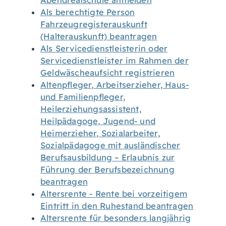
Abendrealschule anmelden
Als berechtigte Person
Fahrzeugregisterauskunft
(Halterauskunft) beantragen
Als Servicedienstleisterin oder
Servicedienstleister im Rahmen der
Geldwäscheaufsicht registrieren
Altenpfleger, Arbeitserzieher, Haus-
und Familienpfleger,
Heilerziehungsassistent,
Heilpädagoge, Jugend- und
Heimerzieher, Sozialarbeiter,
Sozialpädagoge mit ausländischer
Berufsausbildung – Erlaubnis zur
Führung der Berufsbezeichnung
beantragen
Altersrente - Rente bei vorzeitigem
Eintritt in den Ruhestand beantragen
Altersrente für besonders langjährig