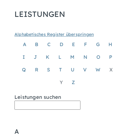
LEISTUNGEN
Alphabetisches Register überspringen
A
B
C
D
E
F
G
H
I
J
K
L
M
N
O
P
Q
R
S
T
U
V
W
X
Y
Z
Leistungen suchen
A