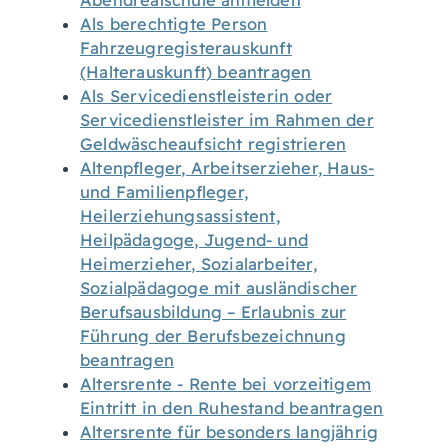
Abendrealschule anmelden
Als berechtigte Person
Fahrzeugregisterauskunft
(Halterauskunft) beantragen
Als Servicedienstleisterin oder
Servicedienstleister im Rahmen der
Geldwäscheaufsicht registrieren
Altenpfleger, Arbeitserzieher, Haus-
und Familienpfleger,
Heilerziehungsassistent,
Heilpädagoge, Jugend- und
Heimerzieher, Sozialarbeiter,
Sozialpädagoge mit ausländischer
Berufsausbildung – Erlaubnis zur
Führung der Berufsbezeichnung
beantragen
Altersrente - Rente bei vorzeitigem
Eintritt in den Ruhestand beantragen
Altersrente für besonders langjährig