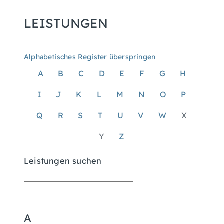
LEISTUNGEN
Alphabetisches Register überspringen
A
B
C
D
E
F
G
H
I
J
K
L
M
N
O
P
Q
R
S
T
U
V
W
X
Y
Z
Leistungen suchen
A