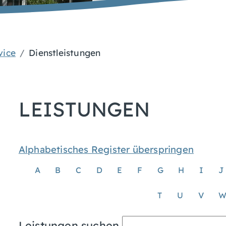
vice
Dienstleistungen
LEISTUNGEN
Alphabetisches Register überspringen
A
B
C
D
E
F
G
H
I
J
T
U
V
Leistungen suchen