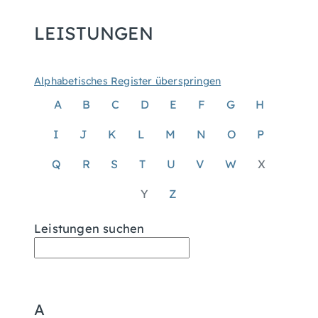
LEISTUNGEN
Alphabetisches Register überspringen
A
B
C
D
E
F
G
H
I
J
K
L
M
N
O
P
Q
R
S
T
U
V
W
X
Y
Z
Leistungen suchen
A