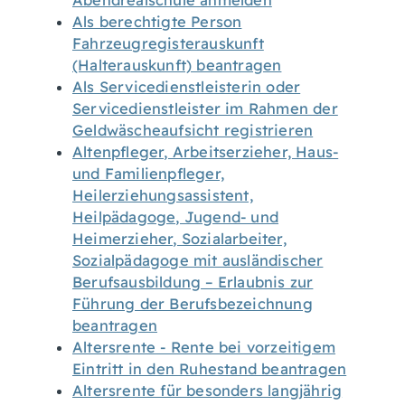
Abendrealschule anmelden
Als berechtigte Person
Fahrzeugregisterauskunft
(Halterauskunft) beantragen
Als Servicedienstleisterin oder
Servicedienstleister im Rahmen der
Geldwäscheaufsicht registrieren
Altenpfleger, Arbeitserzieher, Haus-
und Familienpfleger,
Heilerziehungsassistent,
Heilpädagoge, Jugend- und
Heimerzieher, Sozialarbeiter,
Sozialpädagoge mit ausländischer
Berufsausbildung – Erlaubnis zur
Führung der Berufsbezeichnung
beantragen
Altersrente - Rente bei vorzeitigem
Eintritt in den Ruhestand beantragen
Altersrente für besonders langjährig