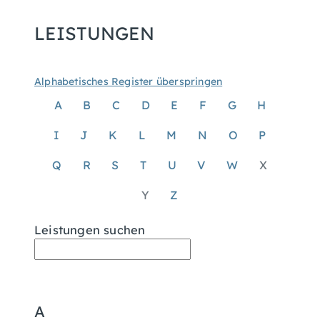
LEISTUNGEN
Alphabetisches Register überspringen
A
B
C
D
E
F
G
H
I
J
K
L
M
N
O
P
Q
R
S
T
U
V
W
X
Y
Z
Leistungen suchen
A