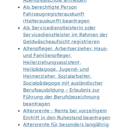
Abendrealschule anmelden
Als berechtigte Person
Fahrzeugregisterauskunft
(Halterauskunft) beantragen
Als Servicedienstleisterin oder
Servicedienstleister im Rahmen der
Geldwäscheaufsicht registrieren
Altenpfleger, Arbeitserzieher, Haus-
und Familienpfleger,
Heilerziehungsassistent,
Heilpädagoge, Jugend- und
Heimerzieher, Sozialarbeiter,
Sozialpädagoge mit ausländischer
Berufsausbildung – Erlaubnis zur
Führung der Berufsbezeichnung
beantragen
Altersrente - Rente bei vorzeitigem
Eintritt in den Ruhestand beantragen
Altersrente für besonders langjährig