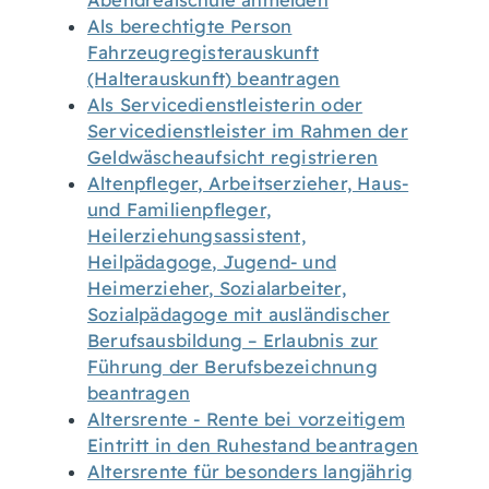
Abendrealschule anmelden
Als berechtigte Person
Fahrzeugregisterauskunft
(Halterauskunft) beantragen
Als Servicedienstleisterin oder
Servicedienstleister im Rahmen der
Geldwäscheaufsicht registrieren
Altenpfleger, Arbeitserzieher, Haus-
und Familienpfleger,
Heilerziehungsassistent,
Heilpädagoge, Jugend- und
Heimerzieher, Sozialarbeiter,
Sozialpädagoge mit ausländischer
Berufsausbildung – Erlaubnis zur
Führung der Berufsbezeichnung
beantragen
Altersrente - Rente bei vorzeitigem
Eintritt in den Ruhestand beantragen
Altersrente für besonders langjährig