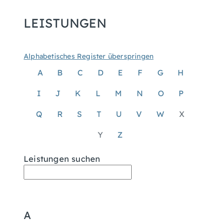
LEISTUNGEN
Alphabetisches Register überspringen
A
B
C
D
E
F
G
H
I
J
K
L
M
N
O
P
Q
R
S
T
U
V
W
X
Y
Z
Leistungen suchen
A