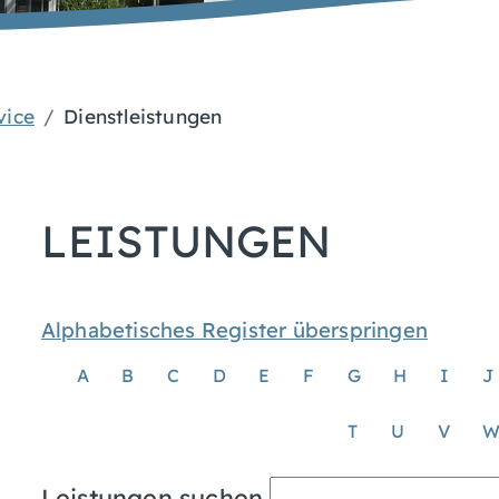
vice
Dienstleistungen
LEISTUNGEN
Alphabetisches Register überspringen
A
B
C
D
E
F
G
H
I
J
T
U
V
Leistungen suchen