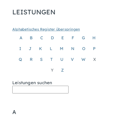
LEISTUNGEN
Alphabetisches Register überspringen
A
B
C
D
E
F
G
H
I
J
K
L
M
N
O
P
Q
R
S
T
U
V
W
X
Y
Z
Leistungen suchen
A