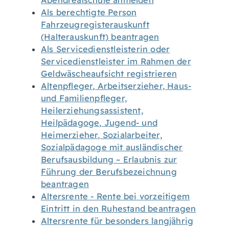
Abendrealschule anmelden
Als berechtigte Person
Fahrzeugregisterauskunft
(Halterauskunft) beantragen
Als Servicedienstleisterin oder
Servicedienstleister im Rahmen der
Geldwäscheaufsicht registrieren
Altenpfleger, Arbeitserzieher, Haus-
und Familienpfleger,
Heilerziehungsassistent,
Heilpädagoge, Jugend- und
Heimerzieher, Sozialarbeiter,
Sozialpädagoge mit ausländischer
Berufsausbildung – Erlaubnis zur
Führung der Berufsbezeichnung
beantragen
Altersrente - Rente bei vorzeitigem
Eintritt in den Ruhestand beantragen
Altersrente für besonders langjährig