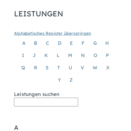
LEISTUNGEN
Alphabetisches Register überspringen
A
B
C
D
E
F
G
H
I
J
K
L
M
N
O
P
Q
R
S
T
U
V
W
X
Y
Z
Leistungen suchen
A