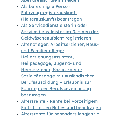
Abendrealschule anmelden
Als berechtigte Person
Fahrzeugregisterauskunft
(Halterauskunft) beantragen
Als Servicedienstleisterin oder
Servicedienstleister im Rahmen der
Geldwäscheaufsicht registrieren
Altenpfleger, Arbeitserzieher, Haus-
und Familienpfleger,
Heilerziehungsassistent,
Heilpädagoge, Jugend- und
Heimerzieher, Sozialarbeiter,
Sozialpädagoge mit ausländischer
Berufsausbildung – Erlaubnis zur
Führung der Berufsbezeichnung
beantragen
Altersrente - Rente bei vorzeitigem
Eintritt in den Ruhestand beantragen
Altersrente für besonders langjährig