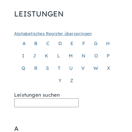
LEISTUNGEN
Alphabetisches Register überspringen
A
B
C
D
E
F
G
H
I
J
K
L
M
N
O
P
Q
R
S
T
U
V
W
X
Y
Z
Leistungen suchen
A