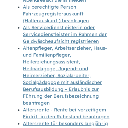
Abendrealschule anmelden
Als berechtigte Person
Fahrzeugregisterauskunft
(Halterauskunft) beantragen
Als Servicedienstleisterin oder
Servicedienstleister im Rahmen der
Geldwäscheaufsicht registrieren
Altenpfleger, Arbeitserzieher, Haus-
und Familienpfleger,
Heilerziehungsassistent,
Heilpädagoge, Jugend- und
Heimerzieher, Sozialarbeiter,
Sozialpädagoge mit ausländischer
Berufsausbildung – Erlaubnis zur
Führung der Berufsbezeichnung
beantragen
Altersrente - Rente bei vorzeitigem
Eintritt in den Ruhestand beantragen
Altersrente für besonders langjährig