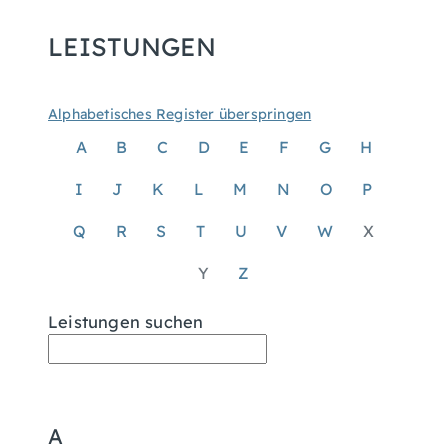
LEISTUNGEN
Alphabetisches Register überspringen
A
B
C
D
E
F
G
H
I
J
K
L
M
N
O
P
Q
R
S
T
U
V
W
X
Y
Z
Leistungen suchen
A