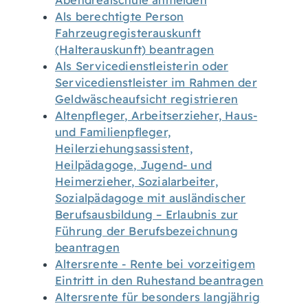
Abendrealschule anmelden
Als berechtigte Person
Fahrzeugregisterauskunft
(Halterauskunft) beantragen
Als Servicedienstleisterin oder
Servicedienstleister im Rahmen der
Geldwäscheaufsicht registrieren
Altenpfleger, Arbeitserzieher, Haus-
und Familienpfleger,
Heilerziehungsassistent,
Heilpädagoge, Jugend- und
Heimerzieher, Sozialarbeiter,
Sozialpädagoge mit ausländischer
Berufsausbildung – Erlaubnis zur
Führung der Berufsbezeichnung
beantragen
Altersrente - Rente bei vorzeitigem
Eintritt in den Ruhestand beantragen
Altersrente für besonders langjährig