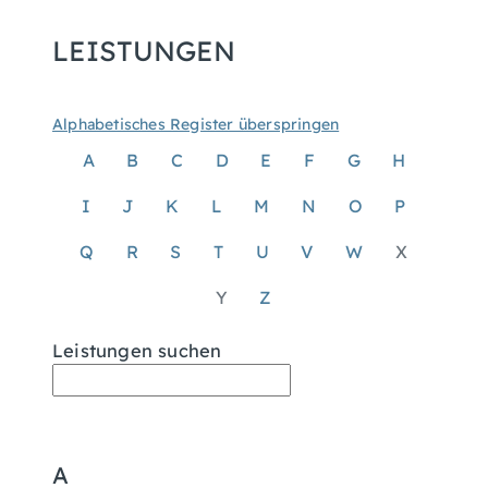
LEISTUNGEN
Alphabetisches Register überspringen
A
B
C
D
E
F
G
H
I
J
K
L
M
N
O
P
Q
R
S
T
U
V
W
X
Y
Z
Leistungen suchen
A