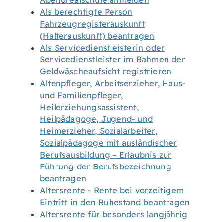
Abendrealschule anmelden
Als berechtigte Person
Fahrzeugregisterauskunft
(Halterauskunft) beantragen
Als Servicedienstleisterin oder
Servicedienstleister im Rahmen der
Geldwäscheaufsicht registrieren
Altenpfleger, Arbeitserzieher, Haus-
und Familienpfleger,
Heilerziehungsassistent,
Heilpädagoge, Jugend- und
Heimerzieher, Sozialarbeiter,
Sozialpädagoge mit ausländischer
Berufsausbildung – Erlaubnis zur
Führung der Berufsbezeichnung
beantragen
Altersrente - Rente bei vorzeitigem
Eintritt in den Ruhestand beantragen
Altersrente für besonders langjährig