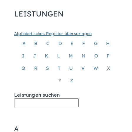
LEISTUNGEN
Alphabetisches Register überspringen
A
B
C
D
E
F
G
H
I
J
K
L
M
N
O
P
Q
R
S
T
U
V
W
X
Y
Z
Leistungen suchen
A