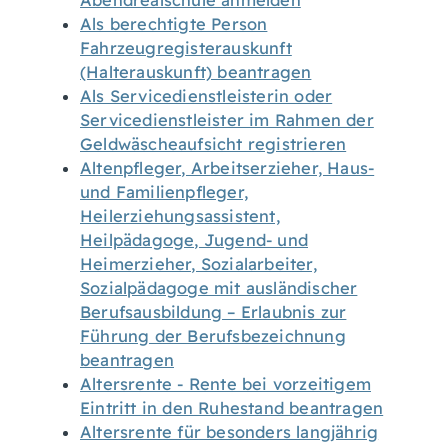
Abendrealschule anmelden
Als berechtigte Person
Fahrzeugregisterauskunft
(Halterauskunft) beantragen
Als Servicedienstleisterin oder
Servicedienstleister im Rahmen der
Geldwäscheaufsicht registrieren
Altenpfleger, Arbeitserzieher, Haus-
und Familienpfleger,
Heilerziehungsassistent,
Heilpädagoge, Jugend- und
Heimerzieher, Sozialarbeiter,
Sozialpädagoge mit ausländischer
Berufsausbildung – Erlaubnis zur
Führung der Berufsbezeichnung
beantragen
Altersrente - Rente bei vorzeitigem
Eintritt in den Ruhestand beantragen
Altersrente für besonders langjährig