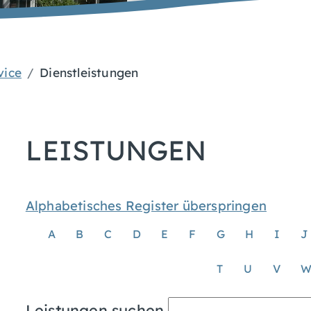
vice
Dienstleistungen
LEISTUNGEN
Alphabetisches Register überspringen
A
B
C
D
E
F
G
H
I
J
T
U
V
Leistungen suchen