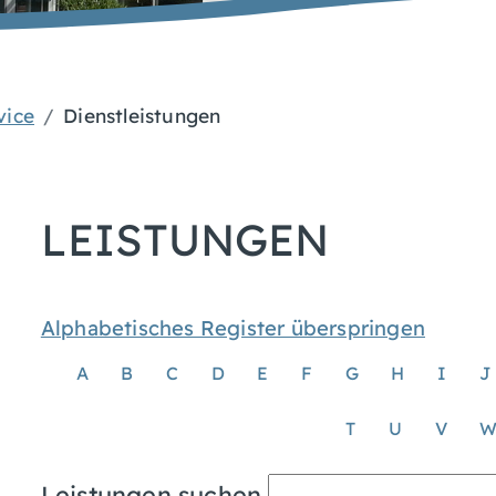
vice
Dienstleistungen
LEISTUNGEN
Alphabetisches Register überspringen
A
B
C
D
E
F
G
H
I
J
T
U
V
Leistungen suchen