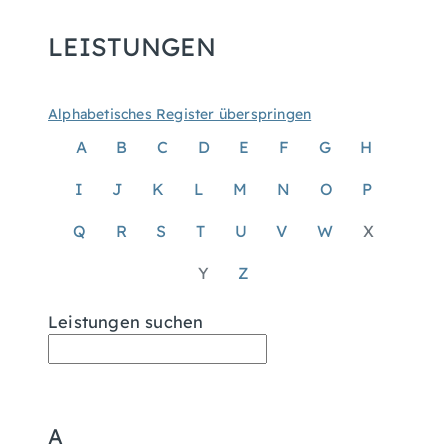
LEISTUNGEN
Alphabetisches Register überspringen
A
B
C
D
E
F
G
H
I
J
K
L
M
N
O
P
Q
R
S
T
U
V
W
X
Y
Z
Leistungen suchen
A