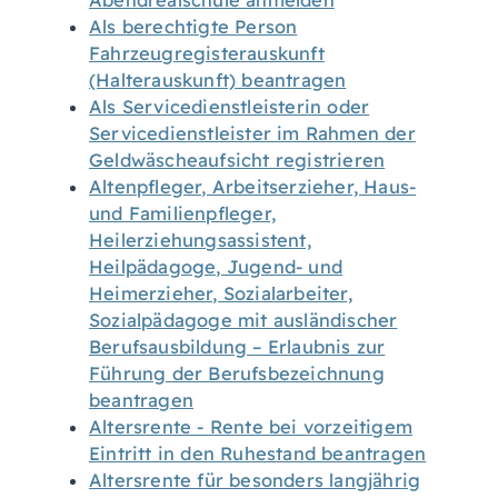
Abendrealschule anmelden
Als berechtigte Person
Fahrzeugregisterauskunft
(Halterauskunft) beantragen
Als Servicedienstleisterin oder
Servicedienstleister im Rahmen der
Geldwäscheaufsicht registrieren
Altenpfleger, Arbeitserzieher, Haus-
und Familienpfleger,
Heilerziehungsassistent,
Heilpädagoge, Jugend- und
Heimerzieher, Sozialarbeiter,
Sozialpädagoge mit ausländischer
Berufsausbildung – Erlaubnis zur
Führung der Berufsbezeichnung
beantragen
Altersrente - Rente bei vorzeitigem
Eintritt in den Ruhestand beantragen
Altersrente für besonders langjährig