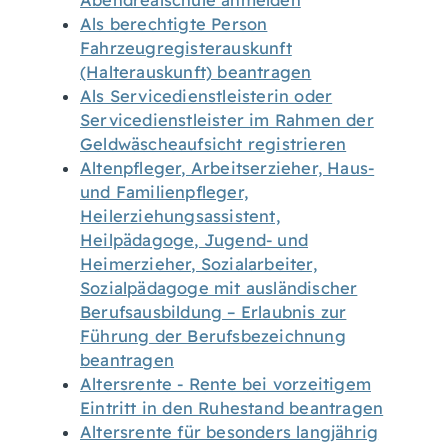
Abendrealschule anmelden
Als berechtigte Person
Fahrzeugregisterauskunft
(Halterauskunft) beantragen
Als Servicedienstleisterin oder
Servicedienstleister im Rahmen der
Geldwäscheaufsicht registrieren
Altenpfleger, Arbeitserzieher, Haus-
und Familienpfleger,
Heilerziehungsassistent,
Heilpädagoge, Jugend- und
Heimerzieher, Sozialarbeiter,
Sozialpädagoge mit ausländischer
Berufsausbildung – Erlaubnis zur
Führung der Berufsbezeichnung
beantragen
Altersrente - Rente bei vorzeitigem
Eintritt in den Ruhestand beantragen
Altersrente für besonders langjährig