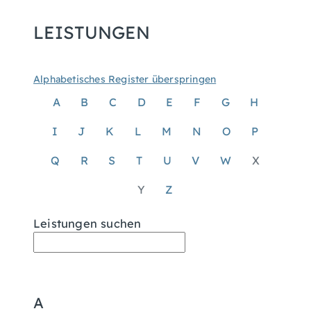
LEISTUNGEN
Alphabetisches Register überspringen
A
B
C
D
E
F
G
H
I
J
K
L
M
N
O
P
Q
R
S
T
U
V
W
X
Y
Z
Leistungen suchen
A