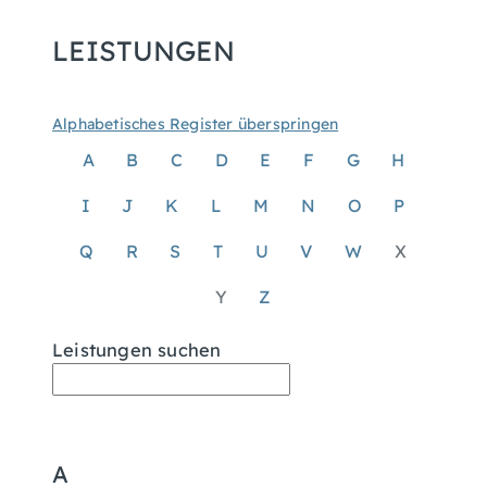
LEISTUNGEN
Alphabetisches Register überspringen
A
B
C
D
E
F
G
H
I
J
K
L
M
N
O
P
Q
R
S
T
U
V
W
X
Y
Z
Leistungen suchen
A