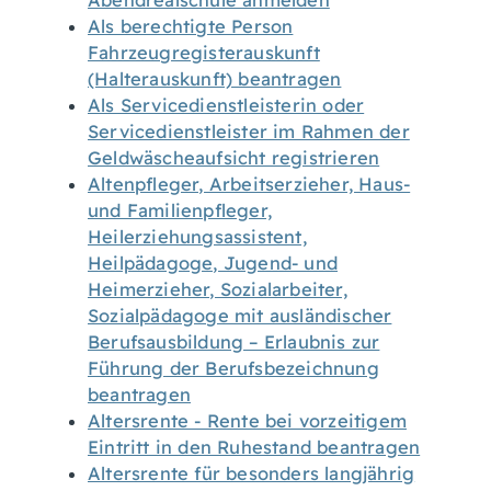
Abendrealschule anmelden
Als berechtigte Person
Fahrzeugregisterauskunft
(Halterauskunft) beantragen
Als Servicedienstleisterin oder
Servicedienstleister im Rahmen der
Geldwäscheaufsicht registrieren
Altenpfleger, Arbeitserzieher, Haus-
und Familienpfleger,
Heilerziehungsassistent,
Heilpädagoge, Jugend- und
Heimerzieher, Sozialarbeiter,
Sozialpädagoge mit ausländischer
Berufsausbildung – Erlaubnis zur
Führung der Berufsbezeichnung
beantragen
Altersrente - Rente bei vorzeitigem
Eintritt in den Ruhestand beantragen
Altersrente für besonders langjährig