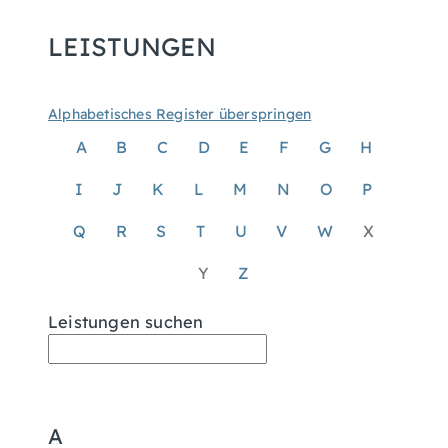
LEISTUNGEN
Alphabetisches Register überspringen
A
B
C
D
E
F
G
H
I
J
K
L
M
N
O
P
Q
R
S
T
U
V
W
X
Y
Z
Leistungen suchen
A