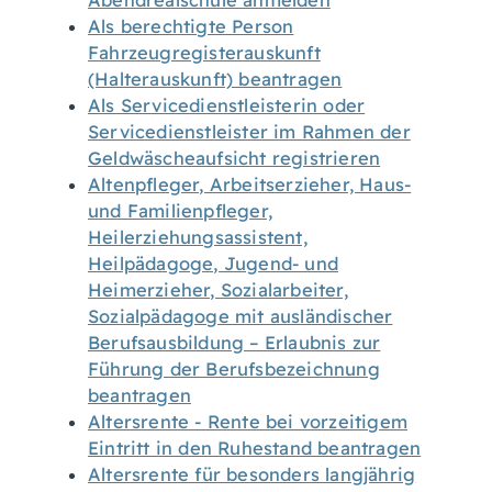
Abendrealschule anmelden
Als berechtigte Person
Fahrzeugregisterauskunft
(Halterauskunft) beantragen
Als Servicedienstleisterin oder
Servicedienstleister im Rahmen der
Geldwäscheaufsicht registrieren
Altenpfleger, Arbeitserzieher, Haus-
und Familienpfleger,
Heilerziehungsassistent,
Heilpädagoge, Jugend- und
Heimerzieher, Sozialarbeiter,
Sozialpädagoge mit ausländischer
Berufsausbildung – Erlaubnis zur
Führung der Berufsbezeichnung
beantragen
Altersrente - Rente bei vorzeitigem
Eintritt in den Ruhestand beantragen
Altersrente für besonders langjährig