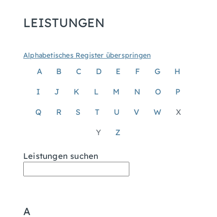
LEISTUNGEN
Alphabetisches Register überspringen
A
B
C
D
E
F
G
H
I
J
K
L
M
N
O
P
Q
R
S
T
U
V
W
X
Y
Z
Leistungen suchen
A