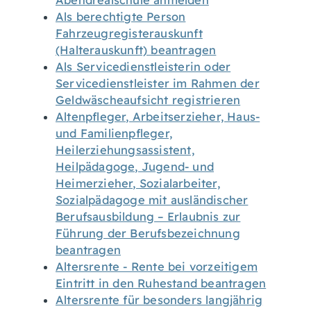
Abendrealschule anmelden
Als berechtigte Person
Fahrzeugregisterauskunft
(Halterauskunft) beantragen
Als Servicedienstleisterin oder
Servicedienstleister im Rahmen der
Geldwäscheaufsicht registrieren
Altenpfleger, Arbeitserzieher, Haus-
und Familienpfleger,
Heilerziehungsassistent,
Heilpädagoge, Jugend- und
Heimerzieher, Sozialarbeiter,
Sozialpädagoge mit ausländischer
Berufsausbildung – Erlaubnis zur
Führung der Berufsbezeichnung
beantragen
Altersrente - Rente bei vorzeitigem
Eintritt in den Ruhestand beantragen
Altersrente für besonders langjährig