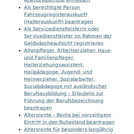
Abendrealschule anmelden
Als berechtigte Person
Fahrzeugregisterauskunft
(Halterauskunft) beantragen
Als Servicedienstleisterin oder
Servicedienstleister im Rahmen der
Geldwäscheaufsicht registrieren
Altenpfleger, Arbeitserzieher, Haus-
und Familienpfleger,
Heilerziehungsassistent,
Heilpädagoge, Jugend- und
Heimerzieher, Sozialarbeiter,
Sozialpädagoge mit ausländischer
Berufsausbildung – Erlaubnis zur
Führung der Berufsbezeichnung
beantragen
Altersrente - Rente bei vorzeitigem
Eintritt in den Ruhestand beantragen
Altersrente für besonders langjährig