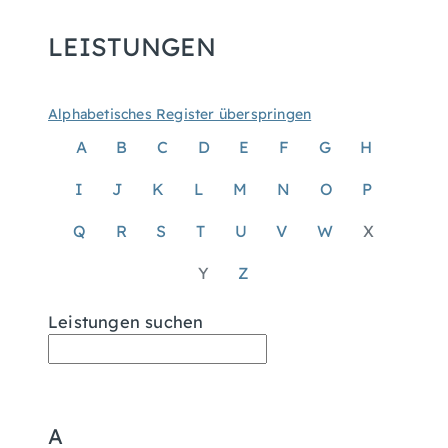
LEISTUNGEN
Alphabetisches Register überspringen
A
B
C
D
E
F
G
H
I
J
K
L
M
N
O
P
Q
R
S
T
U
V
W
X
Y
Z
Leistungen suchen
A