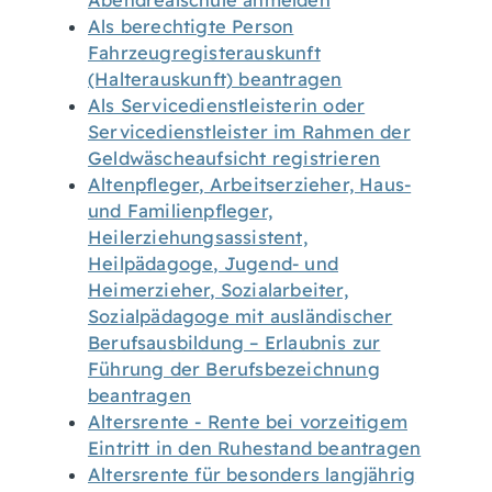
Abendrealschule anmelden
Als berechtigte Person
Fahrzeugregisterauskunft
(Halterauskunft) beantragen
Als Servicedienstleisterin oder
Servicedienstleister im Rahmen der
Geldwäscheaufsicht registrieren
Altenpfleger, Arbeitserzieher, Haus-
und Familienpfleger,
Heilerziehungsassistent,
Heilpädagoge, Jugend- und
Heimerzieher, Sozialarbeiter,
Sozialpädagoge mit ausländischer
Berufsausbildung – Erlaubnis zur
Führung der Berufsbezeichnung
beantragen
Altersrente - Rente bei vorzeitigem
Eintritt in den Ruhestand beantragen
Altersrente für besonders langjährig