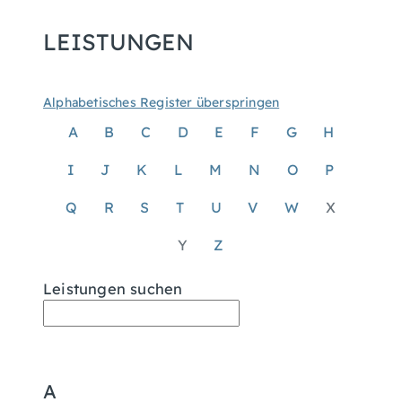
LEISTUNGEN
Alphabetisches Register überspringen
A
B
C
D
E
F
G
H
I
J
K
L
M
N
O
P
Q
R
S
T
U
V
W
X
Y
Z
Leistungen suchen
A