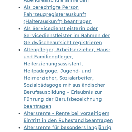
Abendrealschule anmelden
Als berechtigte Person
Fahrzeugregisterauskunft
(Halterauskunft) beantragen
Als Servicedienstleisterin oder
Servicedienstleister im Rahmen der
Geldwäscheaufsicht registrieren
Altenpfleger, Arbeitserzieher, Haus-
und Familienpfleger,
Heilerziehungsassistent,
Heilpädagoge, Jugend- und
Heimerzieher, Sozialarbeiter,
Sozialpädagoge mit ausländischer
Berufsausbildung – Erlaubnis zur
Führung der Berufsbezeichnung
beantragen
Altersrente - Rente bei vorzeitigem
Eintritt in den Ruhestand beantragen
Altersrente für besonders langjährig