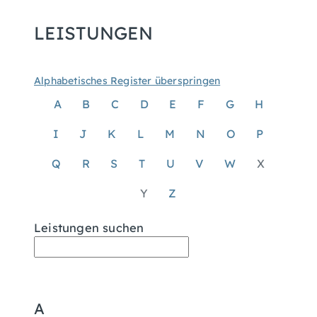
LEISTUNGEN
Alphabetisches Register überspringen
A
B
C
D
E
F
G
H
I
J
K
L
M
N
O
P
Q
R
S
T
U
V
W
X
Y
Z
Leistungen suchen
A