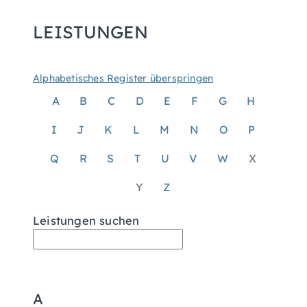
LEISTUNGEN
Alphabetisches Register überspringen
A
B
C
D
E
F
G
H
I
J
K
L
M
N
O
P
Q
R
S
T
U
V
W
X
Y
Z
Leistungen suchen
A