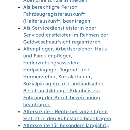
Abendrealschule anmelden
Als berechtigte Person
Fahrzeugregisterauskunft
(Halterauskunft) beantragen
Als Servicedienstleisterin oder
Servicedienstleister im Rahmen der
Geldwäscheaufsicht registrieren
Altenpfleger, Arbeitserzieher, Haus-
und Familienpfleger,
Heilerziehungsassistent,
Heilpädagoge, Jugend- und
Heimerzieher, Sozialarbeiter,
Sozialpädagoge mit ausländischer
Berufsausbildung – Erlaubnis zur
Führung der Berufsbezeichnung
beantragen
Altersrente - Rente bei vorzeitigem
Eintritt in den Ruhestand beantragen
Altersrente für besonders langjährig