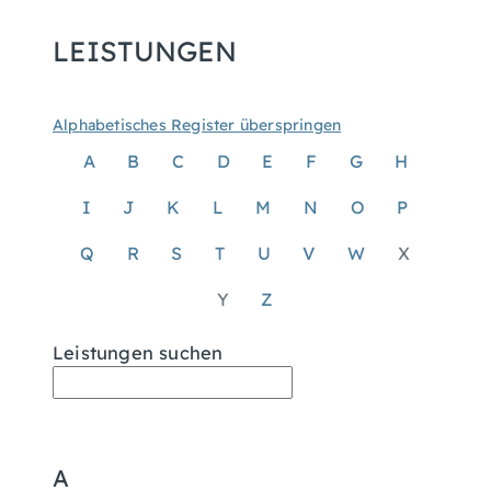
LEISTUNGEN
Alphabetisches Register überspringen
A
B
C
D
E
F
G
H
I
J
K
L
M
N
O
P
Q
R
S
T
U
V
W
X
Y
Z
Leistungen suchen
A