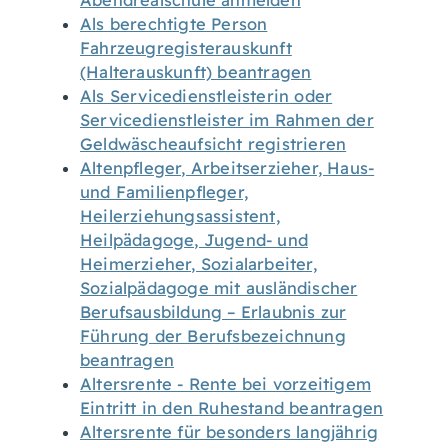
Abendrealschule anmelden
Als berechtigte Person
Fahrzeugregisterauskunft
(Halterauskunft) beantragen
Als Servicedienstleisterin oder
Servicedienstleister im Rahmen der
Geldwäscheaufsicht registrieren
Altenpfleger, Arbeitserzieher, Haus-
und Familienpfleger,
Heilerziehungsassistent,
Heilpädagoge, Jugend- und
Heimerzieher, Sozialarbeiter,
Sozialpädagoge mit ausländischer
Berufsausbildung – Erlaubnis zur
Führung der Berufsbezeichnung
beantragen
Altersrente - Rente bei vorzeitigem
Eintritt in den Ruhestand beantragen
Altersrente für besonders langjährig