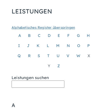
LEISTUNGEN
Alphabetisches Register überspringen
A
B
C
D
E
F
G
H
I
J
K
L
M
N
O
P
Q
R
S
T
U
V
W
X
Y
Z
Leistungen suchen
A