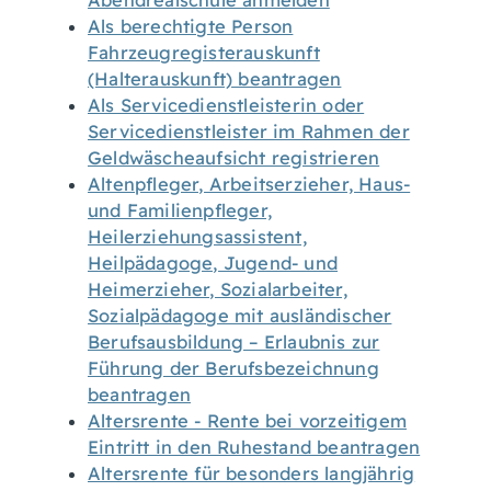
Abendrealschule anmelden
Als berechtigte Person
Fahrzeugregisterauskunft
(Halterauskunft) beantragen
Als Servicedienstleisterin oder
Servicedienstleister im Rahmen der
Geldwäscheaufsicht registrieren
Altenpfleger, Arbeitserzieher, Haus-
und Familienpfleger,
Heilerziehungsassistent,
Heilpädagoge, Jugend- und
Heimerzieher, Sozialarbeiter,
Sozialpädagoge mit ausländischer
Berufsausbildung – Erlaubnis zur
Führung der Berufsbezeichnung
beantragen
Altersrente - Rente bei vorzeitigem
Eintritt in den Ruhestand beantragen
Altersrente für besonders langjährig