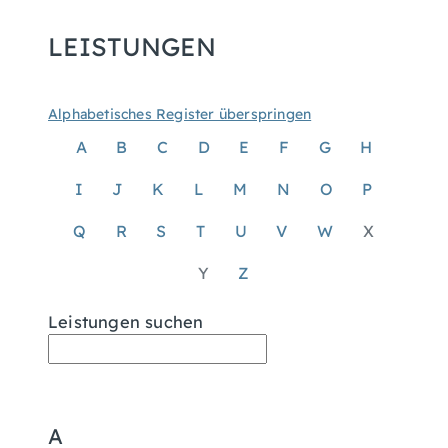
LEISTUNGEN
Alphabetisches Register überspringen
A
B
C
D
E
F
G
H
I
J
K
L
M
N
O
P
Q
R
S
T
U
V
W
X
Y
Z
Leistungen suchen
A