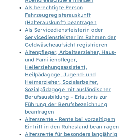
Abendrealschule anmelden
Als berechtigte Person
Fahrzeugregisterauskunft
(Halterauskunft) beantragen
Als Servicedienstleisterin oder
Servicedienstleister im Rahmen der
Geldwäscheaufsicht registrieren
Altenpfleger, Arbeitserzieher, Haus-
und Familienpfleger,
Heilerziehungsassistent,
Heilpädagoge, Jugend- und
Heimerzieher, Sozialarbeiter,
Sozialpädagoge mit ausländischer
Berufsausbildung – Erlaubnis zur
Führung der Berufsbezeichnung
beantragen
Altersrente - Rente bei vorzeitigem
Eintritt in den Ruhestand beantragen
Altersrente für besonders langjährig