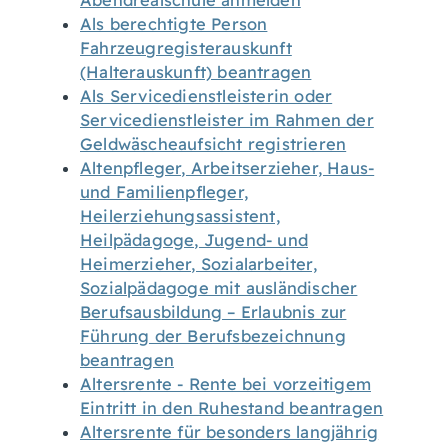
Abendrealschule anmelden
Als berechtigte Person
Fahrzeugregisterauskunft
(Halterauskunft) beantragen
Als Servicedienstleisterin oder
Servicedienstleister im Rahmen der
Geldwäscheaufsicht registrieren
Altenpfleger, Arbeitserzieher, Haus-
und Familienpfleger,
Heilerziehungsassistent,
Heilpädagoge, Jugend- und
Heimerzieher, Sozialarbeiter,
Sozialpädagoge mit ausländischer
Berufsausbildung – Erlaubnis zur
Führung der Berufsbezeichnung
beantragen
Altersrente - Rente bei vorzeitigem
Eintritt in den Ruhestand beantragen
Altersrente für besonders langjährig