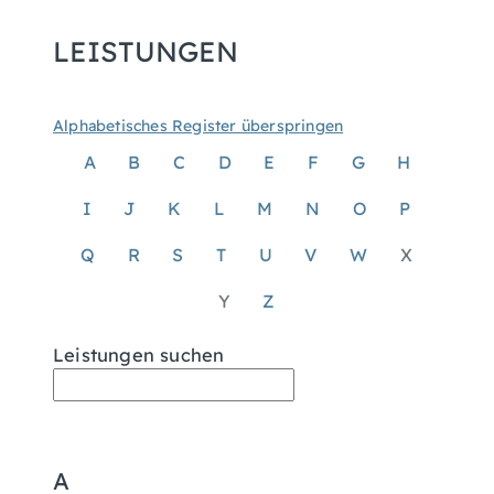
LEISTUNGEN
Alphabetisches Register überspringen
A
B
C
D
E
F
G
H
I
J
K
L
M
N
O
P
Q
R
S
T
U
V
W
X
Y
Z
Leistungen suchen
A