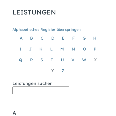
LEISTUNGEN
Alphabetisches Register überspringen
A
B
C
D
E
F
G
H
I
J
K
L
M
N
O
P
Q
R
S
T
U
V
W
X
Y
Z
Leistungen suchen
A