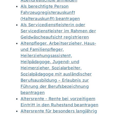
Abendrealschule anmelden
Als berechtigte Person
Fahrzeugregisterauskunft
(Halterauskunft) beantragen
Als Servicedienstleisterin oder
Servicedienstleister im Rahmen der
Geldwäscheaufsicht registrieren
Altenpfleger, Arbeitserzieher, Haus-
und Familienpfleger,
Heilerziehungsassistent,
Heilpädagoge, Jugend- und
Heimerzieher, Sozialarbeiter,
Sozialpädagoge mit ausländischer
Berufsausbildung – Erlaubnis zur
Führung der Berufsbezeichnung
beantragen
Altersrente - Rente bei vorzeitigem
Eintritt in den Ruhestand beantragen
Altersrente für besonders langjährig