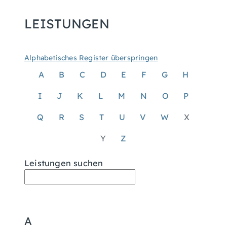
LEISTUNGEN
Alphabetisches Register überspringen
A
B
C
D
E
F
G
H
I
J
K
L
M
N
O
P
Q
R
S
T
U
V
W
X
Y
Z
Leistungen suchen
A