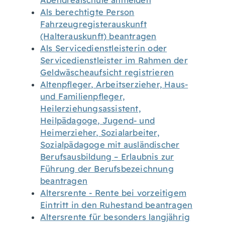
Abendrealschule anmelden
Als berechtigte Person
Fahrzeugregisterauskunft
(Halterauskunft) beantragen
Als Servicedienstleisterin oder
Servicedienstleister im Rahmen der
Geldwäscheaufsicht registrieren
Altenpfleger, Arbeitserzieher, Haus-
und Familienpfleger,
Heilerziehungsassistent,
Heilpädagoge, Jugend- und
Heimerzieher, Sozialarbeiter,
Sozialpädagoge mit ausländischer
Berufsausbildung – Erlaubnis zur
Führung der Berufsbezeichnung
beantragen
Altersrente - Rente bei vorzeitigem
Eintritt in den Ruhestand beantragen
Altersrente für besonders langjährig