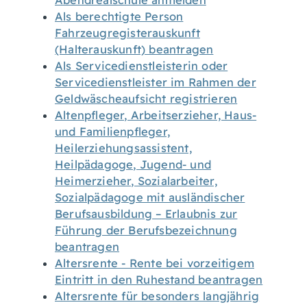
Abendrealschule anmelden
Als berechtigte Person
Fahrzeugregisterauskunft
(Halterauskunft) beantragen
Als Servicedienstleisterin oder
Servicedienstleister im Rahmen der
Geldwäscheaufsicht registrieren
Altenpfleger, Arbeitserzieher, Haus-
und Familienpfleger,
Heilerziehungsassistent,
Heilpädagoge, Jugend- und
Heimerzieher, Sozialarbeiter,
Sozialpädagoge mit ausländischer
Berufsausbildung – Erlaubnis zur
Führung der Berufsbezeichnung
beantragen
Altersrente - Rente bei vorzeitigem
Eintritt in den Ruhestand beantragen
Altersrente für besonders langjährig