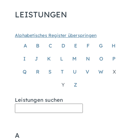
LEISTUNGEN
Alphabetisches Register überspringen
A
B
C
D
E
F
G
H
I
J
K
L
M
N
O
P
Q
R
S
T
U
V
W
X
Y
Z
Leistungen suchen
A