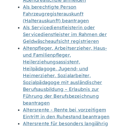
Abendrealschule anmelden
Als berechtigte Person
Fahrzeugregisterauskunft
(Halterauskunft) beantragen
Als Servicedienstleisterin oder
Servicedienstleister im Rahmen der
Geldwäscheaufsicht registrieren
Altenpfleger, Arbeitserzieher, Haus-
und Familienpfleger,
Heilerziehungsassistent,
Heilpädagoge, Jugend- und
Heimerzieher, Sozialarbeiter,
Sozialpädagoge mit ausländischer
Berufsausbildung – Erlaubnis zur
Führung der Berufsbezeichnung
beantragen
Altersrente - Rente bei vorzeitigem
Eintritt in den Ruhestand beantragen
Altersrente für besonders langjährig