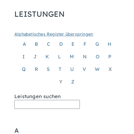
LEISTUNGEN
Alphabetisches Register überspringen
A
B
C
D
E
F
G
H
I
J
K
L
M
N
O
P
Q
R
S
T
U
V
W
X
Y
Z
Leistungen suchen
A