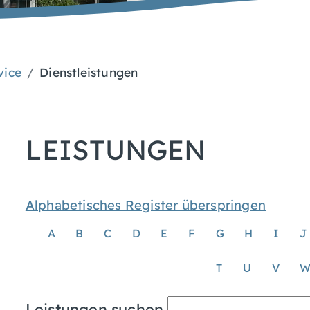
vice
Dienstleistungen
LEISTUNGEN
Alphabetisches Register überspringen
A
B
C
D
E
F
G
H
I
J
T
U
V
Leistungen suchen