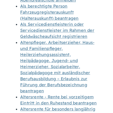
Abendrealschule anmelden
Als berechtigte Person
Fahrzeugregisterauskunft
(Halterauskunft) beantragen
Als Servicedienstleisterin oder
Servicedienstleister im Rahmen der
Geldwäscheaufsicht registrieren
Altenpfleger, Arbeitserzieher, Haus-
und Familienpfleger,
Heilerziehungsassistent,
Heilpädagoge, Jugend- und
Heimerzieher, Sozialarbeiter,
Sozialpädagoge mit ausländischer
Berufsausbildung – Erlaubnis zur
Führung der Berufsbezeichnung
beantragen
Altersrente - Rente bei vorzeitigem
Eintritt in den Ruhestand beantragen
Altersrente für besonders langjährig