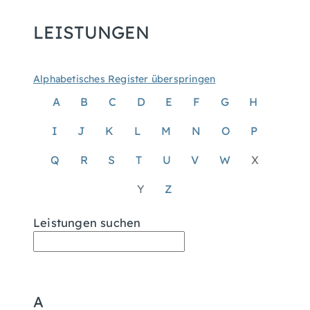
LEISTUNGEN
Alphabetisches Register überspringen
A
B
C
D
E
F
G
H
I
J
K
L
M
N
O
P
Q
R
S
T
U
V
W
X
Y
Z
Leistungen suchen
A