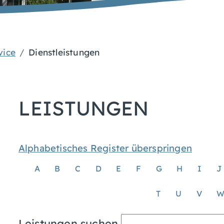
vice
Dienstleistungen
LEISTUNGEN
Alphabetisches Register überspringen
A
B
C
D
E
F
G
H
I
J
T
U
V
Leistungen suchen