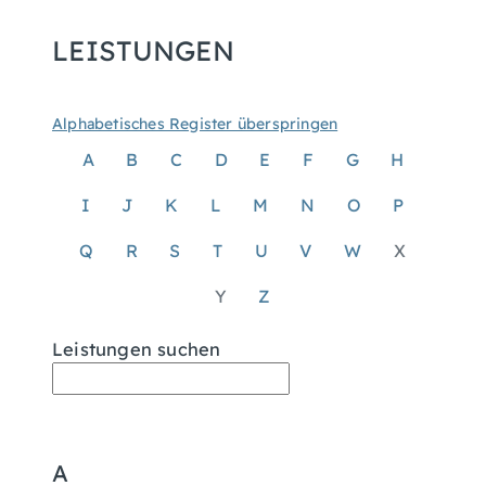
LEISTUNGEN
Alphabetisches Register überspringen
A
B
C
D
E
F
G
H
I
J
K
L
M
N
O
P
Q
R
S
T
U
V
W
X
Y
Z
Leistungen suchen
A