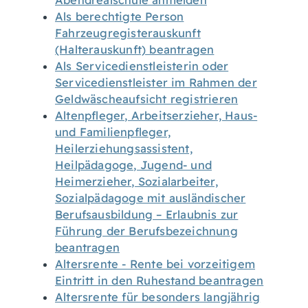
Abendrealschule anmelden
Als berechtigte Person
Fahrzeugregisterauskunft
(Halterauskunft) beantragen
Als Servicedienstleisterin oder
Servicedienstleister im Rahmen der
Geldwäscheaufsicht registrieren
Altenpfleger, Arbeitserzieher, Haus-
und Familienpfleger,
Heilerziehungsassistent,
Heilpädagoge, Jugend- und
Heimerzieher, Sozialarbeiter,
Sozialpädagoge mit ausländischer
Berufsausbildung – Erlaubnis zur
Führung der Berufsbezeichnung
beantragen
Altersrente - Rente bei vorzeitigem
Eintritt in den Ruhestand beantragen
Altersrente für besonders langjährig