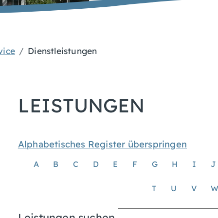
vice
Dienstleistungen
LEISTUNGEN
Alphabetisches Register überspringen
A
B
C
D
E
F
G
H
I
J
T
U
V
Leistungen suchen