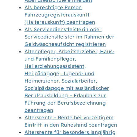
Abendrealschule anmelden
Als berechtigte Person
Fahrzeugregisterauskunft
(Halterauskunft) beantragen
Als Servicedienstleisterin oder
Servicedienstleister im Rahmen der
Geldwäscheaufsicht registrieren
Altenpfleger, Arbeitserzieher, Haus-
und Familienpfleger,
Heilerziehungsassistent,
Heilpädagoge, Jugend- und
Heimerzieher, Sozialarbeiter,
Sozialpädagoge mit ausländischer
Berufsausbildung – Erlaubnis zur
Führung der Berufsbezeichnung
beantragen
Altersrente - Rente bei vorzeitigem
Eintritt in den Ruhestand beantragen
Altersrente für besonders langjährig