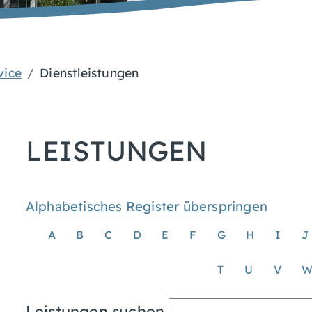
vice
Dienstleistungen
LEISTUNGEN
Alphabetisches Register überspringen
A
B
C
D
E
F
G
H
I
J
T
U
V
Leistungen suchen