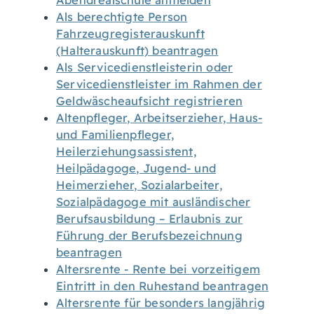
Abendrealschule anmelden
Als berechtigte Person
Fahrzeugregisterauskunft
(Halterauskunft) beantragen
Als Servicedienstleisterin oder
Servicedienstleister im Rahmen der
Geldwäscheaufsicht registrieren
Altenpfleger, Arbeitserzieher, Haus-
und Familienpfleger,
Heilerziehungsassistent,
Heilpädagoge, Jugend- und
Heimerzieher, Sozialarbeiter,
Sozialpädagoge mit ausländischer
Berufsausbildung – Erlaubnis zur
Führung der Berufsbezeichnung
beantragen
Altersrente - Rente bei vorzeitigem
Eintritt in den Ruhestand beantragen
Altersrente für besonders langjährig