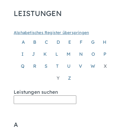
LEISTUNGEN
Alphabetisches Register überspringen
A
B
C
D
E
F
G
H
I
J
K
L
M
N
O
P
Q
R
S
T
U
V
W
X
Y
Z
Leistungen suchen
A