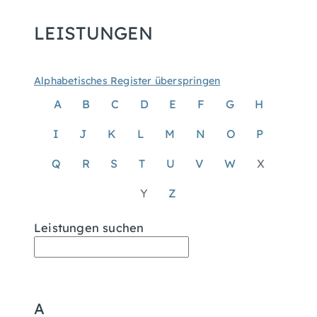
LEISTUNGEN
Alphabetisches Register überspringen
A
B
C
D
E
F
G
H
I
J
K
L
M
N
O
P
Q
R
S
T
U
V
W
X
Y
Z
Leistungen suchen
A