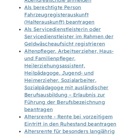
Abendrealschule anmelden
Als berechtigte Person
Fahrzeugregisterauskunft
(Halterauskunft) beantragen
Als Servicedienstleisterin oder
Servicedienstleister im Rahmen der
Geldwäscheaufsicht registrieren
Altenpfleger, Arbeitserzieher, Haus-
und Familienpfleger,
Heilerziehungsassistent,
Heilpädagoge, Jugend- und
Heimerzieher, Sozialarbeiter,
Sozialpädagoge mit ausländischer
Berufsausbildung – Erlaubnis zur
Führung der Berufsbezeichnung
beantragen
Altersrente - Rente bei vorzeitigem
Eintritt in den Ruhestand beantragen
Altersrente für besonders langjährig