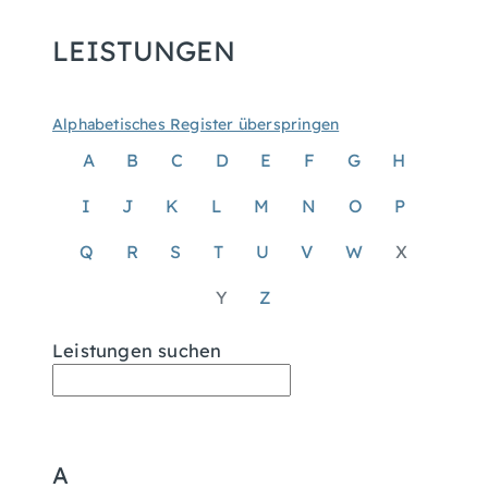
LEISTUNGEN
Alphabetisches Register überspringen
A
B
C
D
E
F
G
H
I
J
K
L
M
N
O
P
Q
R
S
T
U
V
W
X
Y
Z
Leistungen suchen
A