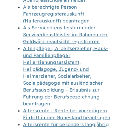
Abendrealschule anmelden
Als berechtigte Person
Fahrzeugregisterauskunft
(Halterauskunft) beantragen
Als Servicedienstleisterin oder
Servicedienstleister im Rahmen der
Geldwäscheaufsicht registrieren
Altenpfleger, Arbeitserzieher, Haus-
und Familienpfleger,
Heilerziehungsassistent,
Heilpädagoge, Jugend- und
Heimerzieher, Sozialarbeiter,
Sozialpädagoge mit ausländischer
Berufsausbildung – Erlaubnis zur
Führung der Berufsbezeichnung
beantragen
Altersrente - Rente bei vorzeitigem
Eintritt in den Ruhestand beantragen
Altersrente für besonders langjährig