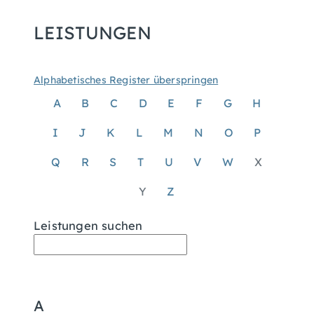
LEISTUNGEN
Alphabetisches Register überspringen
A
B
C
D
E
F
G
H
I
J
K
L
M
N
O
P
Q
R
S
T
U
V
W
X
Y
Z
Leistungen suchen
A