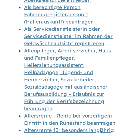
Abendrealschule anmelden
Als berechtigte Person
Fahrzeugregisterauskunft
(Halterauskunft) beantragen
Als Servicedienstleisterin oder
Servicedienstleister im Rahmen der
Geldwäscheaufsicht registrieren
Altenpfleger, Arbeitserzieher, Haus-
und Familienpfleger,
Heilerziehungsassistent,
Heilpädagoge, Jugend- und
Heimerzieher, Sozialarbeiter,
Sozialpädagoge mit ausländischer
Berufsausbildung – Erlaubnis zur
Führung der Berufsbezeichnung
beantragen
Altersrente - Rente bei vorzeitigem
Eintritt in den Ruhestand beantragen
Altersrente für besonders langjährig