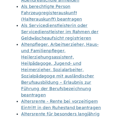
Abendrealschule anmelden
Als berechtigte Person
Fahrzeugregisterauskunft
(Halterauskunft) beantragen
Als Servicedienstleisterin oder
Servicedienstleister im Rahmen der
Geldwäscheaufsicht registrieren
Altenpfleger, Arbeitserzieher, Haus-
und Familienpfleger,
Heilerziehungsassistent,
Heilpädagoge, Jugend- und
Heimerzieher, Sozialarbeiter,
Sozialpädagoge mit ausländischer
Berufsausbildung – Erlaubnis zur
Führung der Berufsbezeichnung
beantragen
Altersrente - Rente bei vorzeitigem
Eintritt in den Ruhestand beantragen
Altersrente für besonders langjährig