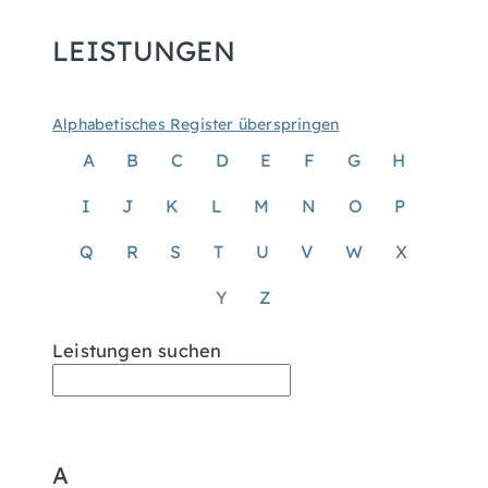
LEISTUNGEN
Alphabetisches Register überspringen
A
B
C
D
E
F
G
H
I
J
K
L
M
N
O
P
Q
R
S
T
U
V
W
X
Y
Z
Leistungen suchen
A