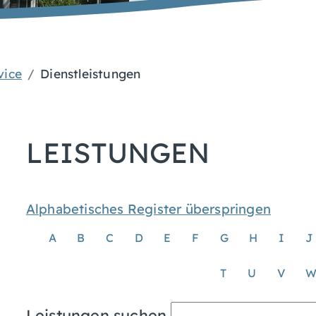
vice
Dienstleistungen
LEISTUNGEN
Alphabetisches Register überspringen
A
B
C
D
E
F
G
H
I
J
T
U
V
Leistungen suchen