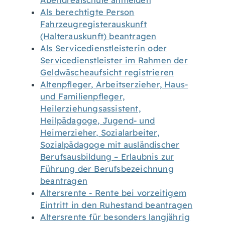
Abendrealschule anmelden
Als berechtigte Person
Fahrzeugregisterauskunft
(Halterauskunft) beantragen
Als Servicedienstleisterin oder
Servicedienstleister im Rahmen der
Geldwäscheaufsicht registrieren
Altenpfleger, Arbeitserzieher, Haus-
und Familienpfleger,
Heilerziehungsassistent,
Heilpädagoge, Jugend- und
Heimerzieher, Sozialarbeiter,
Sozialpädagoge mit ausländischer
Berufsausbildung – Erlaubnis zur
Führung der Berufsbezeichnung
beantragen
Altersrente - Rente bei vorzeitigem
Eintritt in den Ruhestand beantragen
Altersrente für besonders langjährig