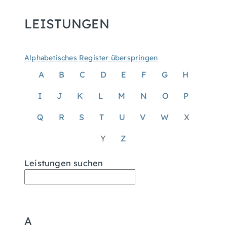
LEISTUNGEN
Alphabetisches Register überspringen
A
B
C
D
E
F
G
H
I
J
K
L
M
N
O
P
Q
R
S
T
U
V
W
X
Y
Z
Leistungen suchen
A