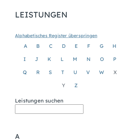
LEISTUNGEN
Alphabetisches Register überspringen
A
B
C
D
E
F
G
H
I
J
K
L
M
N
O
P
Q
R
S
T
U
V
W
X
Y
Z
Leistungen suchen
A