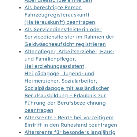
Abendrealschule anmelden
Als berechtigte Person
Fahrzeugregisterauskunft
(Halterauskunft) beantragen
Als Servicedienstleisterin oder
Servicedienstleister im Rahmen der
Geldwäscheaufsicht registrieren
Altenpfleger, Arbeitserzieher, Haus-
und Familienpfleger,
Heilerziehungsassistent,
Heilpädagoge, Jugend- und
Heimerzieher, Sozialarbeiter,
Sozialpädagoge mit ausländischer
Berufsausbildung – Erlaubnis zur
Führung der Berufsbezeichnung
beantragen
Altersrente - Rente bei vorzeitigem
Eintritt in den Ruhestand beantragen
Altersrente für besonders langjährig