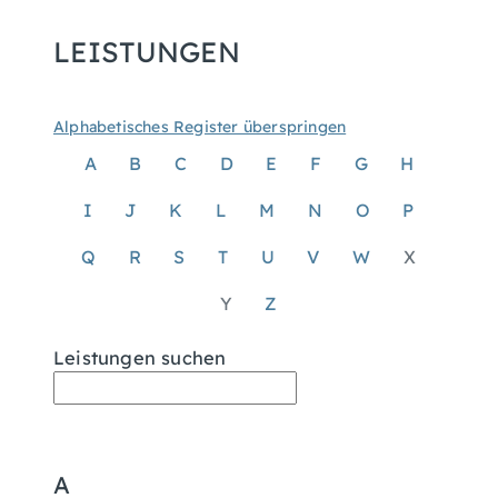
LEISTUNGEN
Alphabetisches Register überspringen
A
B
C
D
E
F
G
H
I
J
K
L
M
N
O
P
Q
R
S
T
U
V
W
X
Y
Z
Leistungen suchen
A