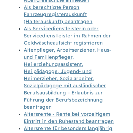
Abendrealschule anmelden
Als berechtigte Person
Fahrzeugregisterauskunft
(Halterauskunft) beantragen
Als Servicedienstleisterin oder
Servicedienstleister im Rahmen der
Geldwäscheaufsicht registrieren
Altenpfleger, Arbeitserzieher, Haus-
und Familienpfleger,
Heilerziehungsassistent,
Heilpädagoge, Jugend- und
Heimerzieher, Sozialarbeiter,
Sozialpädagoge mit ausländischer
Berufsausbildung – Erlaubnis zur
Führung der Berufsbezeichnung
beantragen
Altersrente - Rente bei vorzeitigem
Eintritt in den Ruhestand beantragen
Altersrente für besonders langjährig